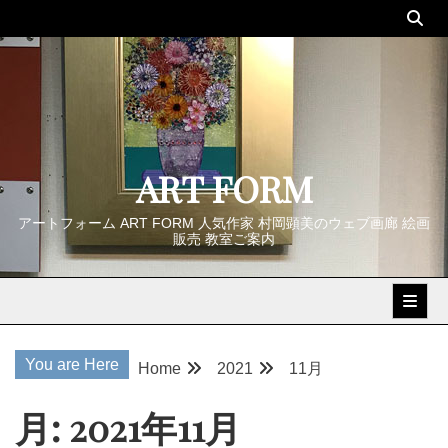
Skip
to
content
ART FORM
アートフォーム ART FORM 人気作家 村岡顕美のウェブ画廊 絵画
販売 教室ご案内
You are Here
Home
2021
11月
月:
2021年11月