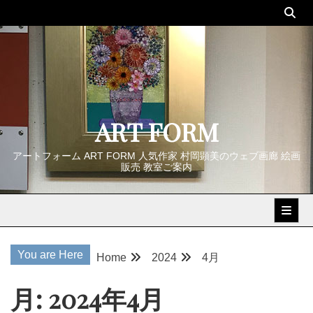
Skip
to
content
ART FORM
アートフォーム ART FORM 人気作家 村岡顕美のウェブ画廊 絵画
販売 教室ご案内
You are Here
Home
2024
4月
月:
2024年4月