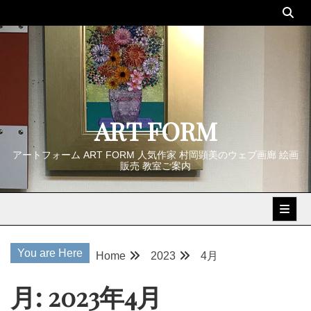
Skip
to
content
ART FORM
アートフォーム ART FORM 人気作家 村岡顕美のウェブ画廊 絵画
販売 教室ご案内
You are Here
Home
2023
4月
月:
2023年4月