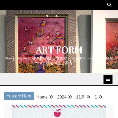
Skip
to
content
ART FORM
アートフォーム ART FORM 人気作家 村岡顕美のウェブ画廊 絵画
販売 教室ご案内
You are Here
Home
2024
11月
1