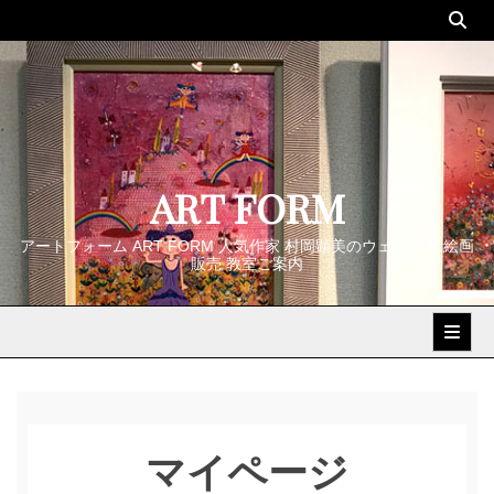
Skip
to
content
ART FORM
アートフォーム ART FORM 人気作家 村岡顕美のウェブ画廊 絵画
販売 教室ご案内
マイページ