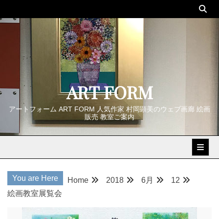
Skip
to
content
ART FORM
アートフォーム ART FORM 人気作家 村岡顕美のウェブ画廊 絵画
販売 教室ご案内
You are Here
Home
2018
6月
12
絵画教室展覧会