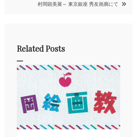
投
村岡顕美展～ 東京銀座 秀友画廊にて
稿
ナ
Related Posts
ビ
ゲ
ー
シ
ョ
ン