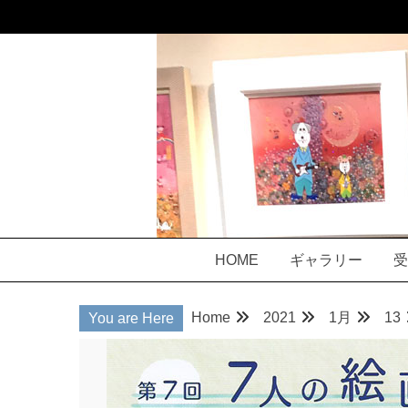
Skip
to
content
アー
HOME
ギャラリー
受
Home
2021
1月
13
You are Here