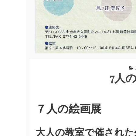
7人
７人の絵画展
大人の教室で催された