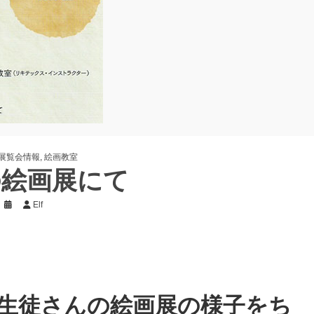
展覧会情報
,
絵画教室
の絵画展にて
Elf
生徒さんの絵画展の様子をち