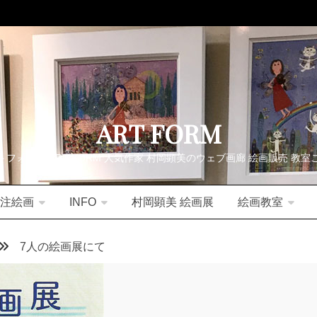
ART FORM
トフォーム ART FORM 人気作家 村岡顕美のウェブ画廊 絵画販売 教室
注絵画
INFO
村岡顕美 絵画展
絵画教室
7人の絵画展にて